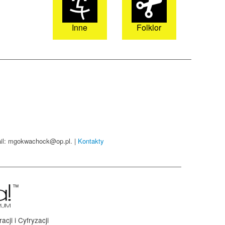
Inne
Folklor
mail: mgokwachock@op.pl. |
Kontakty
ji i Cyfryzacji