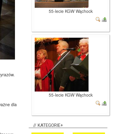
55-lecie KGW Wąchock
wyrazów.
55-lecie KGW Wąchock
ważne dla
KATEGORIE+