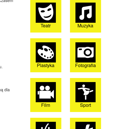
 Czasem
Teatr
Muzyka
Plastyka
Fotografia
u.
ną dla
Film
Sport