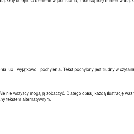
aną. Gdy kolejność elementów jest istotna, zastosuj listę numerowaną.
ia lub - wyjątkowo - pochylenia. Tekst pochylony jest trudny w czytani
 Ale nie wszyscy mogą ją zobaczyć. Dlatego opisuj każdą ilustrację waż
wany tekstem alternatywnym.