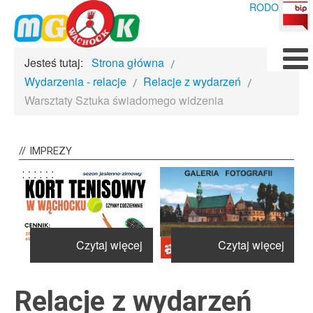
RODO
Jesteś tutaj:
Strona główna
Wydarzenia - relacje
Relacje z wydarzeń
Warsztaty Sztuka świadomego widzenia
IMPREZY
j
Czytaj więcej
Czytaj więcej
Relacje z wydarzeń