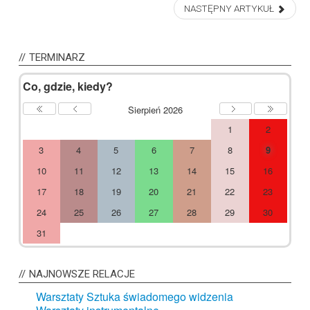
NASTĘPNY ARTYKUŁ
Previous
Previous
Next
Next
Year
Month
Month
Year
TERMINARZ
Co, gdzie, kiedy?
Sierpień 2026
1
2
3
4
5
6
7
8
9
10
11
12
13
14
15
16
17
18
19
20
21
22
23
24
25
26
27
28
29
30
31
NAJNOWSZE
RELACJE
Warsztaty Sztuka świadomego widzenia