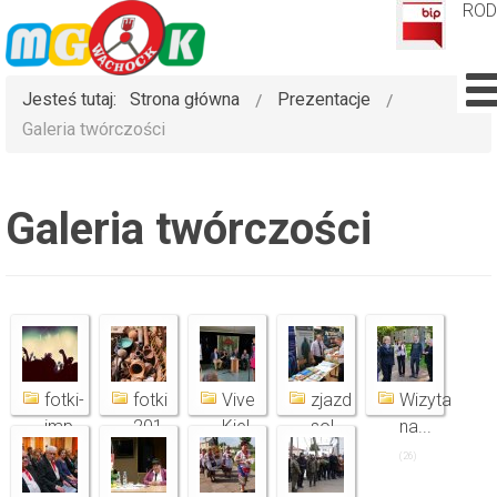
RO
Jesteś tutaj:
Strona główna
Prezentacje
Galeria twórczości
Galeria twórczości
fotki-
fotki
Vive
zjazd
Wizyta
imp...
201...
Kiel...
sol...
na...
(15)
(16)
(70)
(35)
(26)