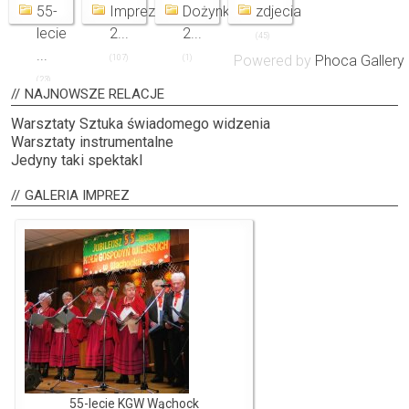
55-
Imprezy
Dożynki
zdjecia
lecie
2...
2...
(45)
...
Powered by
Phoca Gallery
(107)
(1)
(23)
NAJNOWSZE
RELACJE
Warsztaty Sztuka świadomego widzenia
Warsztaty instrumentalne
Jedyny taki spektakl
GALERIA
IMPREZ
55-lecie KGW Wąchock