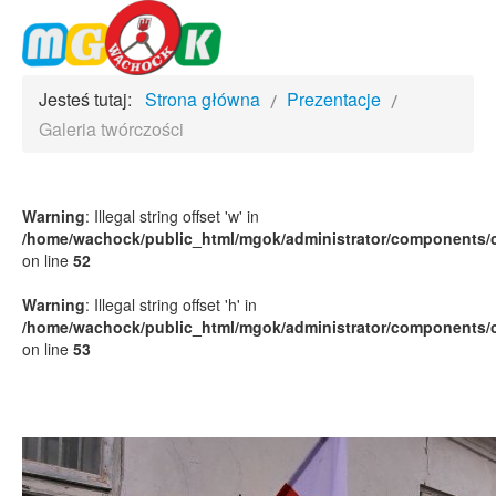
Jesteś tutaj:
Strona główna
Prezentacje
Galeria twórczości
Warning
: Illegal string offset 'w' in
/home/wachock/public_html/mgok/administrator/components/c
on line
52
Warning
: Illegal string offset 'h' in
/home/wachock/public_html/mgok/administrator/components/c
on line
53