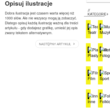
Opisuj ilustracje
Dobra ilustracja jest czasem warta więcej niż
KATEGORIE+
1000 słów. Ale nie wszyscy mogą ją zobaczyć.
Dlatego opisuj każdą ilustrację ważną dla treści
artykułu - gdy dodajesz grafikę, umieść jej opis
Teatr
Muzy
zwany tekstem alternatywnym.
NASTĘPNY ARTYKUŁ
Plastyka
Fotog
Film
Sport
Inne
Folklo