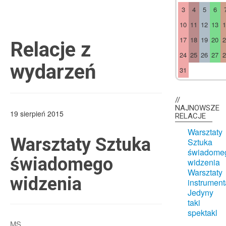
Czytaj więcej
Czyta
3
4
5
6
10
11
12
13
1
17
18
19
20
2
Relacje z
24
25
26
27
2
wydarzeń
31
Czytaj więcej
Czyta
NAJNOWSZE
19 sierpień 2015
RELACJE
Warsztaty
Warsztaty Sztuka
Sztuka
świadome
świadomego
widzenia
Warsztaty
widzenia
instrument
Jedyny
taki
spektakl
MS