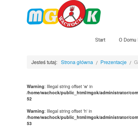
Start
O Domu K
Jesteś tutaj:
Strona główna
Prezentacje
G
Warning
: Illegal string offset 'w' in
/home/wachock/public_html/mgok/administrator/com
52
Warning
: Illegal string offset 'h' in
/home/wachock/public_html/mgok/administrator/com
53