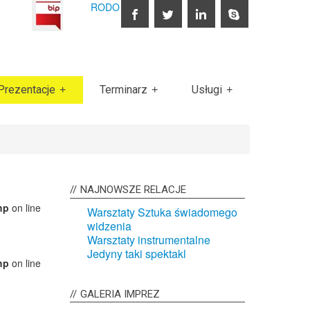
RODO
Prezentacje
Terminarz
Usługi
NAJNOWSZE
RELACJE
hp
on line
Warsztaty Sztuka świadomego
widzenia
Warsztaty instrumentalne
Jedyny taki spektakl
hp
on line
GALERIA
IMPREZ