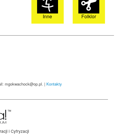
Inne
Folklor
mail: mgokwachock@op.pl. |
Kontakty
ji i Cyfryzacji