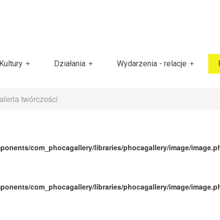
ultury
Działania
Wydarzenia - relacje
aleria twórczości
ponents/com_phocagallery/libraries/phocagallery/image/image.p
ponents/com_phocagallery/libraries/phocagallery/image/image.p