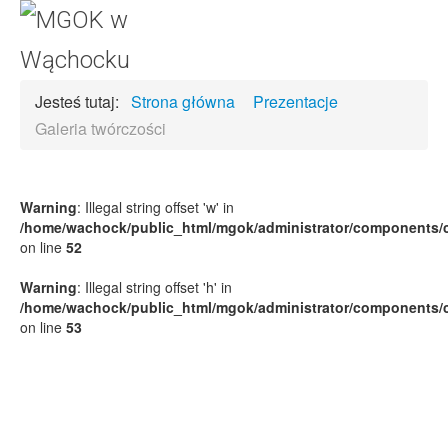
Jesteś tutaj:
Strona główna
Prezentacje
Galeria twórczości
Warning
: Illegal string offset 'w' in
/home/wachock/public_html/mgok/administrator/components/c
on line
52
Warning
: Illegal string offset 'h' in
/home/wachock/public_html/mgok/administrator/components/c
on line
53