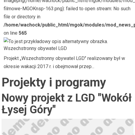
imagepng(/home/wachock/public_html/mgok/modules/mod_
filmowe-MGOKnsp-163.png): failed to open stream: No such
file or directory in
/home/wachock/public_html/mgok/modules/mod_news_p
on line
565
Wszechstronny obywatel LGD
Projekt „Wszechstronny obywatel LGD" realizowany był w
okresie wakacji 2017 r. i obejmował przep...
Projekty i programy
Nowy projekt z LGD "Wokół
Łysej Góry"