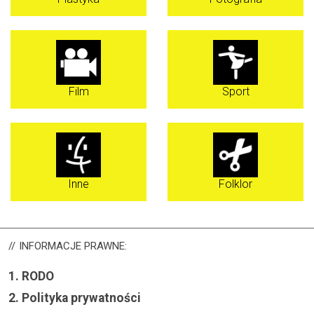
Temat
*
Wiadomość
*
Film
Sport
Inne
Folklor
INFORMACJE
PRAWNE:
1.
RODO
Wyślij kopię do siebie
(opcjonalnie)
2.
Polityka prywatności