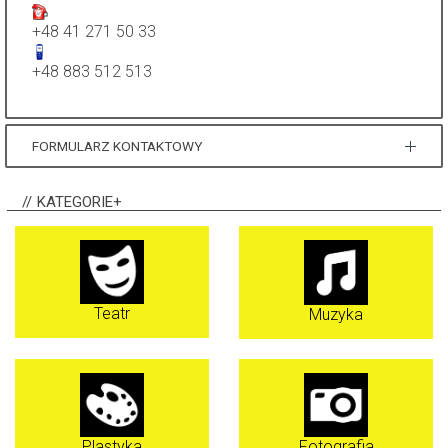
+48 41 271 50 33
+48 883 512 513
FORMULARZ KONTAKTOWY
KATEGORIE+
Wyślij e-mail
*
Pole wymagane
Teatr
Muzyka
Nazwa
*
E-mail
*
Plastyka
Fotografia