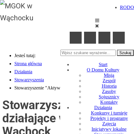
RODO
Szukaj
Jesteś tutaj:
Strona główna
Start
O Domu Kultury
Działania
Misja
Stowarzyszenia
Zespół
Historia
Stowarzyszenie "Aktywni Dzieciom"
Zasoby
Sojusznicy
Stowarzyszenia
Kontakty
Działania
Konkursy i turnieje
działające w Gminie
Projekty i programy
Zajęcia
Wąchock
Inicjatywy lokalne