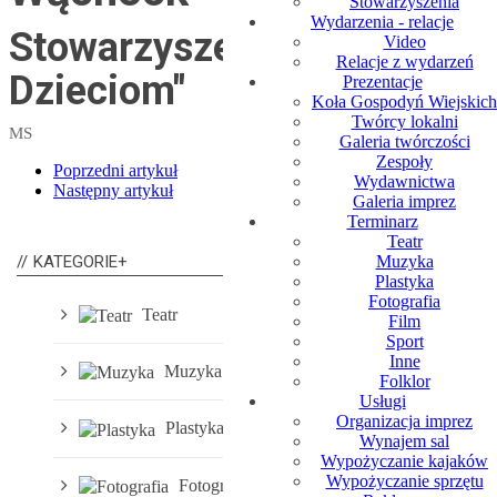
Stowarzyszenia
Wydarzenia - relacje
Stowarzyszenie "Aktywni
Video
Relacje z wydarzeń
Dzieciom"
Prezentacje
Koła Gospodyń Wiejskich
Twórcy lokalni
MS
Galeria twórczości
Zespoły
Poprzedni artykuł
Wydawnictwa
Następny artykuł
Galeria imprez
Terminarz
Teatr
Muzyka
KATEGORIE+
Plastyka
Fotografia
Teatr
Film
Sport
Inne
Muzyka
Folklor
Usługi
Organizacja imprez
Plastyka
Wynajem sal
Wypożyczanie kajaków
Wypożyczanie sprzętu
Fotografia