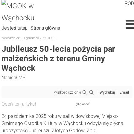
RO
Jesteś tutaj:
Strona główna
poniedziałek, 01 grudzień 2025 00:18
Jubileusz 50-lecia pożycia par
małżeńskich z terenu Gminy
Wąchock
Napisał
MS
wielkość czcionki
Wydrukuj
Email
Oceń ten artykuł
(0 głosów)
24 października 2025 roku w sali widowiskowej Miejsko-
Gminnego Ośrodka Kultury w Wąchocku odbyła się piękna
uroczystość Jubileuszu Złotych Godów. Za d